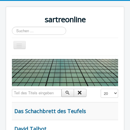
sartreonline
Suchen
...
Navigation
an/aus
Home
Texte
Videos
Links
Teil des Titels eingeben
Anzeige #
Lexika
Rezensionen
Das Schachbrett des Teufels
Kontakt
David Talbot
Impressum