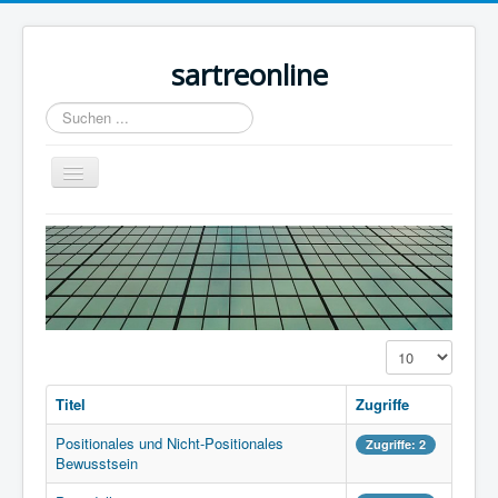
sartreonline
Suchen
...
Navigation
an/aus
Home
Texte
Videos
Links
Anzeige #
Lexika
Titel
Zugriffe
Rezensionen
Positionales und Nicht-Positionales
Zugriffe: 2
Kontakt
Bewusstsein
Impressum