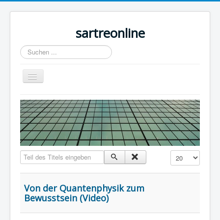
sartreonline
Suchen
...
Navigation
an/aus
Home
Texte
Videos
Links
Teil des Titels eingeben
Anzeige #
Lexika
Rezensionen
Von der Quantenphysik zum
Bewusstsein (Video)
Kontakt
Impressum