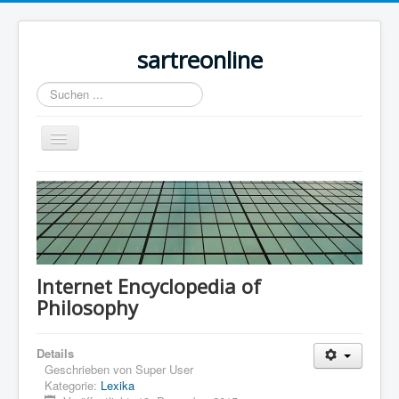
sartreonline
Suchen
...
Navigation
an/aus
Home
Texte
Videos
Links
Internet Encyclopedia of
Philosophy
Lexika
Rezensionen
Details
Kontakt
Geschrieben von
Super User
Kategorie:
Lexika
Impressum