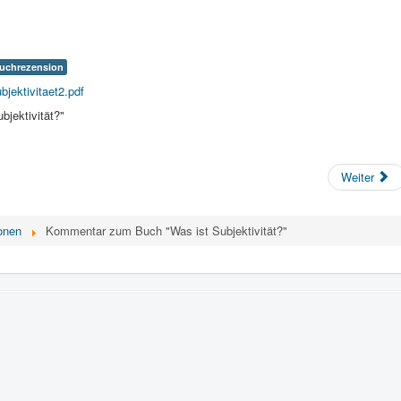
uchrezension
bjektivitaet2.pdf
jektivität?"
Weiter
onen
Kommentar zum Buch "Was ist Subjektivität?"