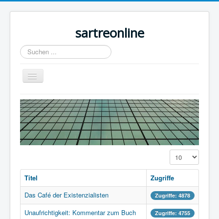
sartreonline
Suchen
...
Navigation
an/aus
Home
Texte
Videos
Links
Anzeige #
Lexika
Titel
Zugriffe
Rezensionen
Das Café der Existenzialisten
Zugriffe: 4878
Kontakt
Unaufrichtigkeit: Kommentar zum Buch
Zugriffe: 4755
Impressum