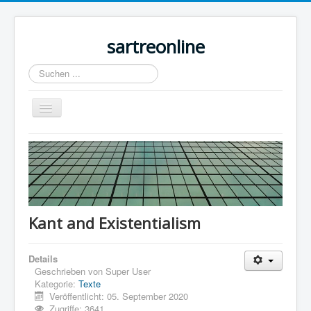
sartreonline
Suchen
...
Navigation
an/aus
Home
Texte
Videos
Links
Kant and Existentialism
Lexika
Details
Rezensionen
Geschrieben von
Super User
Kontakt
Kategorie:
Texte
Veröffentlicht: 05. September 2020
Impressum
Zugriffe: 3641