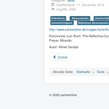
Kategorie:
Texte
Veröffentlicht: 17. Dezember 2015
Zugriffe: 4760
Präreflexiv,
, Bewusstsein,
,Existentia
Unaufrichtigkeit,
Reflexives Bewusstsein
http://www.sartreonline.de/images/texte/
Kommentar zum Buch "Pre-Reflective-Consc
Preyer, Mirando;
Autor: Alfred Dandyk
Zurück
Aktuelle Seite:
Startseite
Texte
© 2026 sartreonline