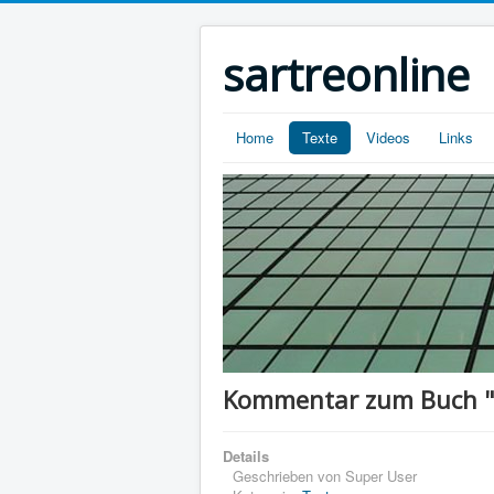
sartreonline
Home
Texte
Videos
Links
Kommentar zum Buch "P
Details
Geschrieben von
Super User