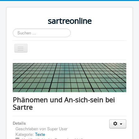
sartreonline
Suchen
...
Navigation
an/aus
Home
Texte
Videos
Links
Phänomen und An-sich-sein bei
Sartre
Lexika
Rezensionen
Details
Kontakt
Geschrieben von
Super User
Kategorie:
Texte
Impressum