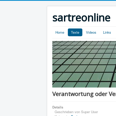
sartreonline
Home
Texte
Videos
Links
Verantwortung oder V
Details
Geschrieben von
Super User