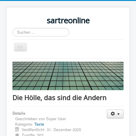
sartreonline
Suchen
...
Navigation
an/aus
Home
Texte
Videos
Links
Die Hölle, das sind die Andern
Lexika
Details
Rezensionen
Geschrieben von
Super User
Kontakt
Kategorie:
Texte
Veröffentlicht: 31. Dezember 2025
Impressum
Zugriffe: 503