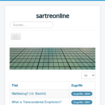
sartreonline
Suchen
...
Navigation
an/aus
Home
Texte
Videos
Links
Anzeige #
Lexika
Titel
Zugriffe
Rezensionen
Wahlbetrug? (10. Bericht)
Zugriffe: 2803
Kontakt
What is Transcendental Empiricism?
Zugriffe: 2861
Impressum