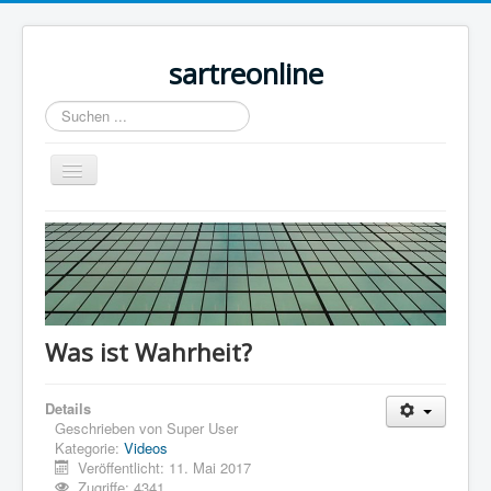
sartreonline
Suchen
...
Navigation
an/aus
Home
Texte
Videos
Links
Was ist Wahrheit?
Lexika
Details
Rezensionen
Geschrieben von
Super User
Kontakt
Kategorie:
Videos
Veröffentlicht: 11. Mai 2017
Impressum
Zugriffe: 4341