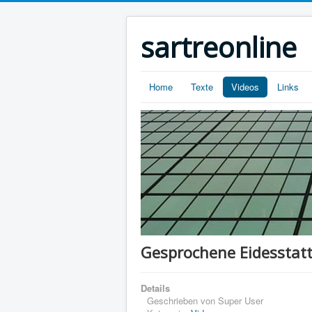
sartreonline
Home
Texte
Videos
Links
Gesprochene Eidesstattl
Details
Geschrieben von
Super User