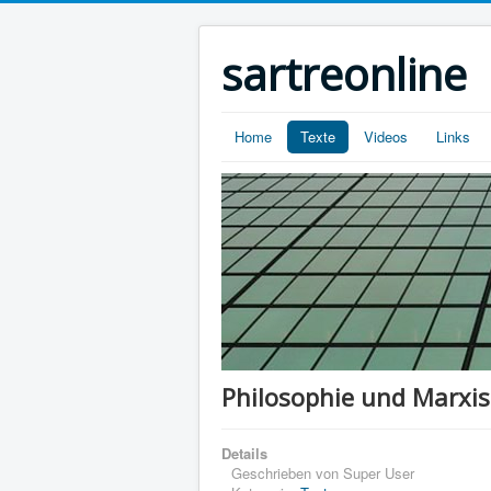
sartreonline
Home
Texte
Videos
Links
Philosophie und Marxi
Details
Geschrieben von
Super User